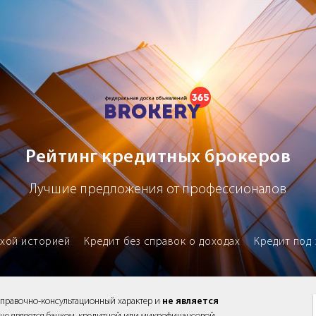
х брокеров
Рейтинг кредитных брокеров
Лучшие предложения от профессионалов
охой историей
Кредит без справок о доходах
Кредит под 
справочно-консультационный характер и
не является