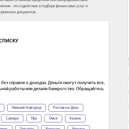
йт не является банком, кредитной или микрофинансовой
жения - это содействие в подборе финансовых услуг и
ормлении документов.
АСПИСКУ
 без справок о доходах. Деньги смогут получить все,
льной работы или делали банкротство. Обращайтесь.
Нижний Новгород
Ростов-на-Дону
Самара
Уфа
Омск
Казань