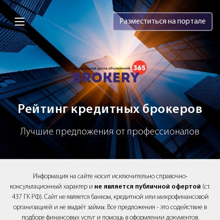
Brokery365 - Рейтинг кредитных брок
Разместиться на портале
Рейтинг кредитных брокеров
Лучшие предложения от профессионалов
Информация на сайте носит исключительно справочно-
консультационный характер и
не является публичной офертой
(ст.
437 ГК РФ). Сайт не является банком, кредитной или микрофинансовой
организацией и не выдаёт займы. Все предложения - это содействие в
подборе финансовых услуг и помощь в оформлении документов.