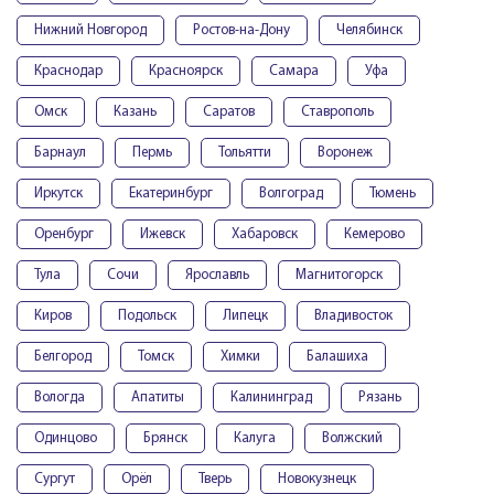
Нижний Новгород
Ростов-на-Дону
Челябинск
Краснодар
Красноярск
Самара
Уфа
Омск
Казань
Саратов
Ставрополь
Барнаул
Пермь
Тольятти
Воронеж
Иркутск
Екатеринбург
Волгоград
Тюмень
Оренбург
Ижевск
Хабаровск
Кемерово
Тула
Сочи
Ярославль
Магнитогорск
Киров
Подольск
Липецк
Владивосток
Белгород
Томск
Химки
Балашиха
Вологда
Апатиты
Калининград
Рязань
Одинцово
Брянск
Калуга
Волжский
Сургут
Орёл
Тверь
Новокузнецк