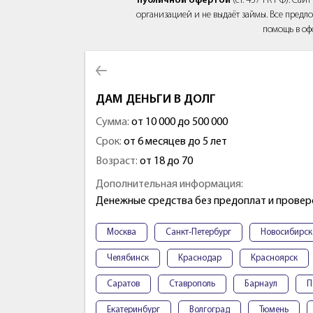
публичной офертой
(ст. 437 ГК РФ). Са
организацией и не выдаёт займы. Все предло
помощь в оф
ДАМ ДЕНЬГИ В ДОЛГ
Сумма:
от 10 000 до 500 000
Срок:
от 6 месяцев до 5 лет
Возраст:
от 18 до 70
Дополнительная информация:
Денежные средства без предоплат и провер
Москва
Санкт-Петербург
Новосибирск
Челябинск
Краснодар
Красноярск
Саратов
Ставрополь
Барнаул
П
Екатеринбург
Волгоград
Тюмень