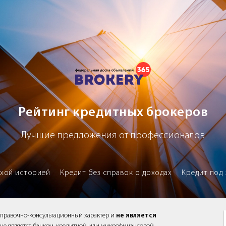
х брокеров
Рейтинг кредитных брокеров
Лучшие предложения от профессионалов
охой историей
Кредит без справок о доходах
Кредит под 
справочно-консультационный характер и
не является