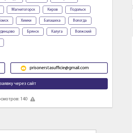
Магнитогорск
Киров
Подольск
Томск
Химки
Балашиха
Вологда
динцово
Брянск
Калуга
Волжский
prisonerstasufficie@gmail.com
заявку через сайт
смотров: 140