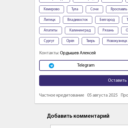
Кемерово
Тула
Сочи
Ярославль
Липецк
Владивосток
Белгород
Апатиты
Калининград
Рязань
О
Сургут
Орёл
Тверь
Новокузнецк
Контакты:
Ордышев Алексей
Telegram
Оставить 
Частное кредитование
05 августа 2025
Про
Добавить комментарий