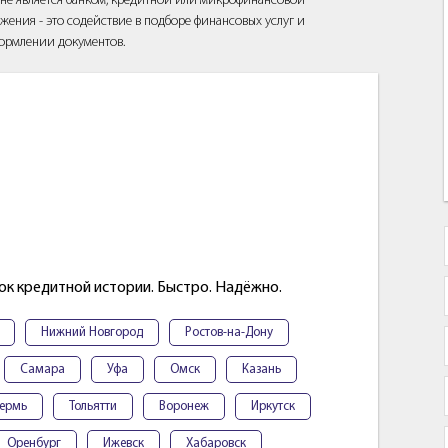
йт не является банком, кредитной или микрофинансовой
жения - это содействие в подборе финансовых услуг и
ормлении документов.
ок кредитной истории. Быстро. Надёжно.
Нижний Новгород
Ростов-на-Дону
Самара
Уфа
Омск
Казань
ермь
Тольятти
Воронеж
Иркутск
Оренбург
Ижевск
Хабаровск