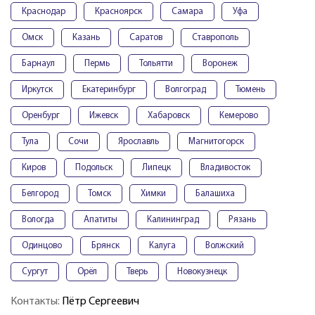
Краснодар
Красноярск
Самара
Уфа
Омск
Казань
Саратов
Ставрополь
Барнаул
Пермь
Тольятти
Воронеж
Иркутск
Екатеринбург
Волгоград
Тюмень
Оренбург
Ижевск
Хабаровск
Кемерово
Тула
Сочи
Ярославль
Магнитогорск
Киров
Подольск
Липецк
Владивосток
Белгород
Томск
Химки
Балашиха
Вологда
Апатиты
Калининград
Рязань
Одинцово
Брянск
Калуга
Волжский
Сургут
Орёл
Тверь
Новокузнецк
Контакты:
Пётр Сергеевич