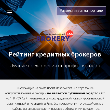
Brokery365 - Рейтинг кредитных брок
Разместиться на портале
Рейтинг кредитных брокеров
Лучшие предложения от профессионалов
Информация на сайте носит исключительно справочно-
консультационный характер и
не является публичной офертой
(ст.
437 ГК РФ). Сайт не является банком, кредитной или микрофинансовой
организацией и не выдаёт займы. Все предложения - это содействие в
подборе финансовых услуг и помощь в оформлении документов.