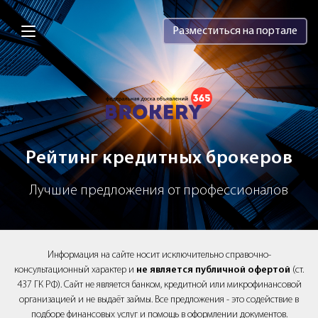
Brokery365 - Рейтинг кредитных брок
Разместиться на портале
Рейтинг кредитных брокеров
Лучшие предложения от профессионалов
Информация на сайте носит исключительно справочно-
консультационный характер и
не является публичной офертой
(ст.
437 ГК РФ). Сайт не является банком, кредитной или микрофинансовой
организацией и не выдаёт займы. Все предложения - это содействие в
подборе финансовых услуг и помощь в оформлении документов.