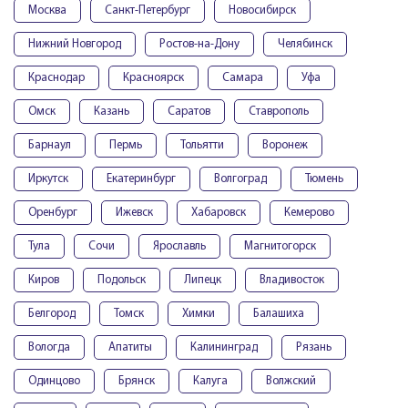
Москва
Санкт-Петербург
Новосибирск
Нижний Новгород
Ростов-на-Дону
Челябинск
Краснодар
Красноярск
Самара
Уфа
Омск
Казань
Саратов
Ставрополь
Барнаул
Пермь
Тольятти
Воронеж
Иркутск
Екатеринбург
Волгоград
Тюмень
Оренбург
Ижевск
Хабаровск
Кемерово
Тула
Сочи
Ярославль
Магнитогорск
Киров
Подольск
Липецк
Владивосток
Белгород
Томск
Химки
Балашиха
Вологда
Апатиты
Калининград
Рязань
Одинцово
Брянск
Калуга
Волжский