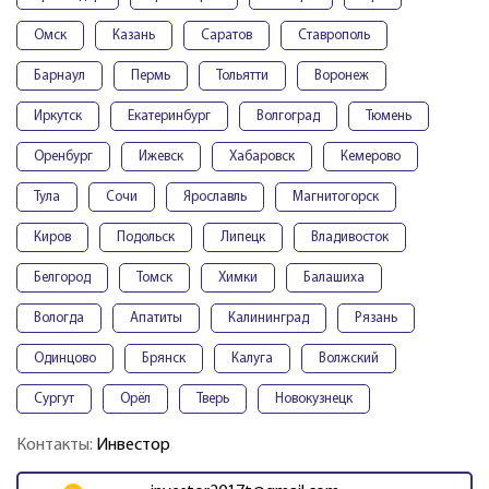
Омск
Казань
Саратов
Ставрополь
Барнаул
Пермь
Тольятти
Воронеж
Иркутск
Екатеринбург
Волгоград
Тюмень
Оренбург
Ижевск
Хабаровск
Кемерово
Тула
Сочи
Ярославль
Магнитогорск
Киров
Подольск
Липецк
Владивосток
Белгород
Томск
Химки
Балашиха
Вологда
Апатиты
Калининград
Рязань
Одинцово
Брянск
Калуга
Волжский
Сургут
Орёл
Тверь
Новокузнецк
Контакты:
Инвестор