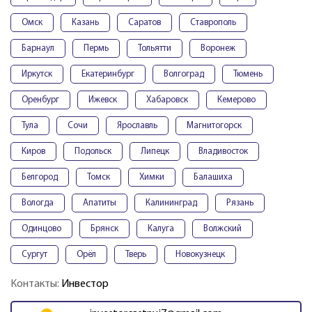
Омск
Казань
Саратов
Ставрополь
Барнаул
Пермь
Тольятти
Воронеж
Иркутск
Екатеринбург
Волгоград
Тюмень
Оренбург
Ижевск
Хабаровск
Кемерово
Тула
Сочи
Ярославль
Магнитогорск
Киров
Подольск
Липецк
Владивосток
Белгород
Томск
Химки
Балашиха
Вологда
Апатиты
Калининград
Рязань
Одинцово
Брянск
Калуга
Волжский
Сургут
Орёл
Тверь
Новокузнецк
Контакты:
Инвестор