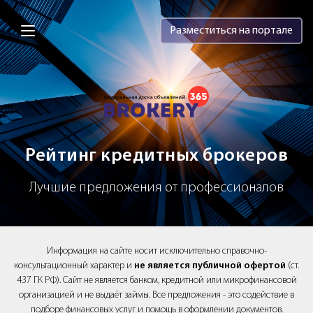
Brokery365 - Рейтинг кредитных брок
Разместиться на портале
Рейтинг кредитных брокеров
Лучшие предложения от профессионалов
Информация на сайте носит исключительно справочно-
консультационный характер и
не является публичной офертой
(ст.
437 ГК РФ). Сайт не является банком, кредитной или микрофинансовой
организацией и не выдаёт займы. Все предложения - это содействие в
подборе финансовых услуг и помощь в оформлении документов.