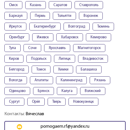
Омск
Казань
Саратов
Ставрополь
Барнаул
Пермь
Тольятти
Воронеж
Иркутск
Екатеринбург
Волгоград
Тюмень
Оренбург
Ижевск
Хабаровск
Кемерово
Тула
Сочи
Ярославль
Магнитогорск
Киров
Подольск
Липецк
Владивосток
Белгород
Томск
Химки
Балашиха
Вологда
Апатиты
Калининград
Рязань
Одинцово
Брянск
Калуга
Волжский
Сургут
Орёл
Тверь
Новокузнецк
Контакты:
Вячеслав
pomogaem.rf@yandex.ru