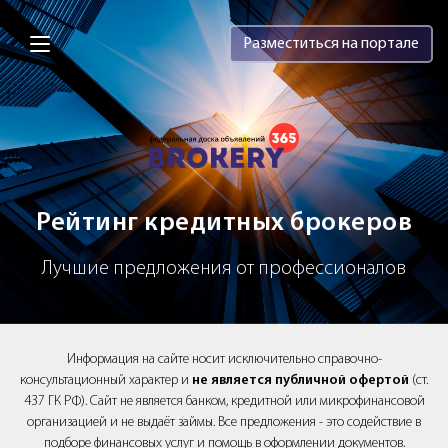
Brokery365 - Рейтинг кредитных брок
Разместиться на портале
Рейтинг кредитных брокеров
Лучшие предложения от профессионалов
Информация на сайте носит исключительно справочно-
консультационный характер и
не является публичной офертой
(ст.
437 ГК РФ). Сайт не является банком, кредитной или микрофинансовой
организацией и не выдаёт займы. Все предложения - это содействие в
подборе финансовых услуг и помощь в оформлении документов.