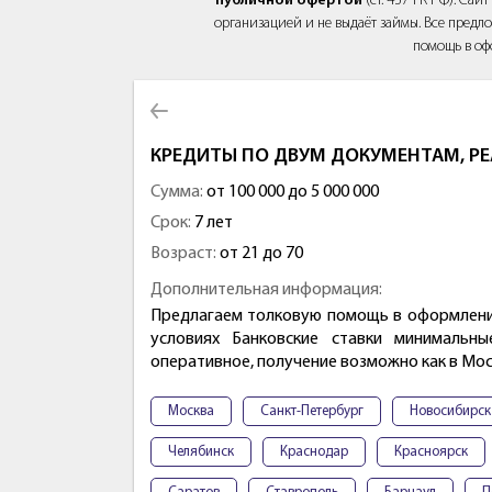
публичной офертой
(ст. 437 ГК РФ). Са
организацией и не выдаёт займы. Все предло
помощь в оф
КРЕДИТЫ ПО ДВУМ ДОКУМЕНТАМ, Р
Сумма:
от 100 000 до 5 000 000
Срок:
7 лет
Возраст:
от 21 до 70
Дополнительная информация:
Предлагаем толковую помощь в оформлении
условиях Банковские ставки минимальн
оперативное, получение возможно как в Мос
Москва
Санкт-Петербург
Новосибирск
Челябинск
Краснодар
Красноярск