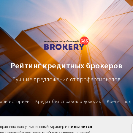
х брокеров
Рейтинг кредитных брокеров
Лучшие предложения от профессионалов
охой историей
Кредит без справок о доходах
Кредит под 
справочно-консультационный характер и
не является