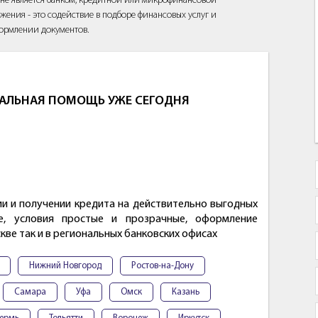
йт не является банком, кредитной или микрофинансовой
жения - это содействие в подборе финансовых услуг и
ормлении документов.
ЕАЛЬНАЯ ПОМОЩЬ УЖЕ СЕГОДНЯ
 и получении кредита на действительно выгодных
ые, условия простые и прозрачные, оформление
кве так и в региональных банковских офисах
Нижний Новгород
Ростов-на-Дону
Самара
Уфа
Омск
Казань