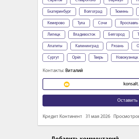
Саратов
Ставрополь
Барнаул
П
Екатеринбург
Волгоград
Тюмень
Кемерово
Тула
Сочи
Ярославль
Липецк
Владивосток
Белгород
Апатиты
Калининград
Рязань
О
Сургут
Орёл
Тверь
Новокузнецк
Контакты:
Виталий
konsalt
Оставить 
Кредит Континент
31 мая 2026
Просмотров