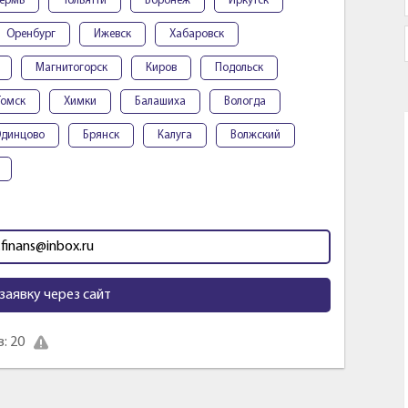
ермь
Тольятти
Воронеж
Иркутск
Оренбург
Ижевск
Хабаровск
Магнитогорск
Киров
Подольск
Томск
Химки
Балашиха
Вологда
динцово
Брянск
Калуга
Волжский
.finans@inbox.ru
заявку через сайт
: 20