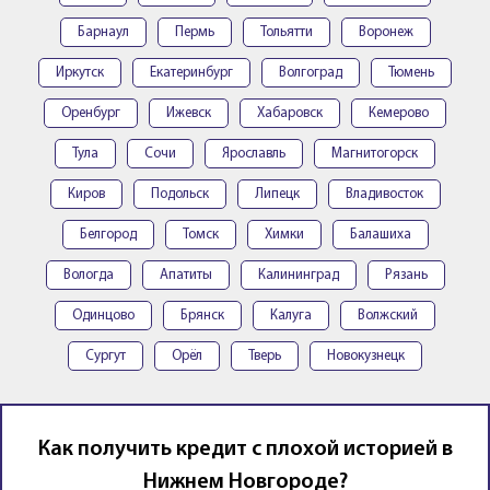
Барнаул
Пермь
Тольятти
Воронеж
Иркутск
Екатеринбург
Волгоград
Тюмень
Оренбург
Ижевск
Хабаровск
Кемерово
Тула
Сочи
Ярославль
Магнитогорск
Киров
Подольск
Липецк
Владивосток
Белгород
Томск
Химки
Балашиха
Вологда
Апатиты
Калининград
Рязань
Одинцово
Брянск
Калуга
Волжский
Сургут
Орёл
Тверь
Новокузнецк
Как получить кредит с плохой историей в
Нижнем Новгороде?