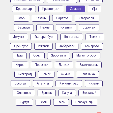
Краснодар
Красноярск
Самара
Уфа
Омск
Казань
Саратов
Ставрополь
Барнаул
Пермь
Тольятти
Воронеж
Иркутск
Екатеринбург
Волгоград
Тюмень
Оренбург
Ижевск
Хабаровск
Кемерово
Тула
Сочи
Ярославль
Магнитогорск
Киров
Подольск
Липецк
Владивосток
Белгород
Томск
Химки
Балашиха
Вологда
Апатиты
Калининград
Рязань
Одинцово
Брянск
Калуга
Волжский
Сургут
Орёл
Тверь
Новокузнецк