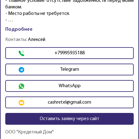
- Главное условие отсутствие задолженности перед моим
банком.
- Место работы не требуется.
- …
Подробнее
Контакты:
Алексей
+79995935188
Telegram
WhatsApp
cashretel@gmail.com
Оставить заявку через сайт
ООО "Кредитный Дом"