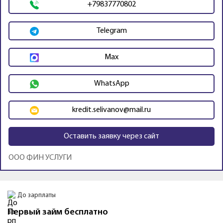
+79837770802
Telegram
Max
WhatsApp
kredit.selivanov@mail.ru
Оставить заявку через сайт
OOO ФИН УСЛУГИ
Промо
До зарплаты
Первый займ бесплатно