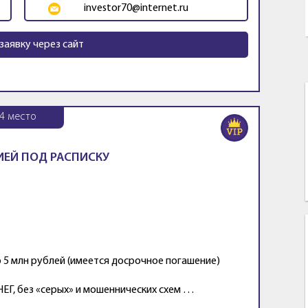
investor70@internet.ru
заявку через сайт
4
место
ИЕЙ ПОД РАСПИСКУ
о 5 млн рублей (имеется досрочное погашение)
, без «серых» и мошеннических схем …