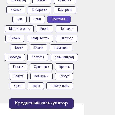
Волгоград
Тюмень
Оренбург
Ижевск
Хабаровск
Кемерово
Тула
Сочи
Ярославль
Магнитогорск
Киров
Подольск
Липецк
Владивосток
Белгород
Томск
Химки
Балашиха
Вологда
Апатиты
Калининград
Рязань
Одинцово
Брянск
Калуга
Волжский
Сургут
Орёл
Тверь
Новокузнецк
Кредитный калькулятор