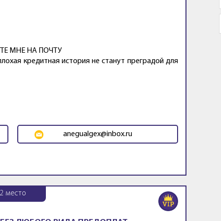
ТЕ МНЕ НА ПОЧТУ
плохая кредитная история не станут преградой для
anegualgex@inbox.ru
2
место