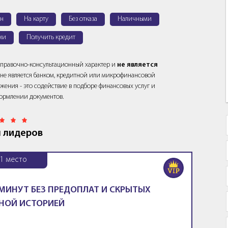
н
На карту
Без отказа
Наличными
ми
Получить кредит
справочно-консультационный характер и
не является
йт не является банком, кредитной или микрофинансовой
жения - это содействие в подборе финансовых услуг и
ормлении документов.
 лидеров
1
место
 МИНУТ БЕЗ ПРЕДОПЛАТ И СКРЫТЫХ
НОЙ ИСТОРИЕЙ