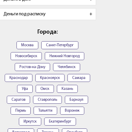
Деньги под расписку
Города:
Москва
Санкт-Петербург
Новосибирск
Нижний Новгород
Ростов-на-Дону
Челябинск
Краснодар
Красноярск
Самара
Уфа
Омск
Казань
Саратов
Ставрополь
Барнаул
Пермь
Тольятти
Воронеж
Иркутск
Екатеринбург