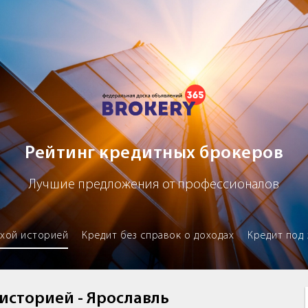
х брокеров
Рейтинг кредитных брокеров
Лучшие предложения от профессионалов
охой историей
Кредит без справок о доходах
Кредит под 
 историей - Ярославль