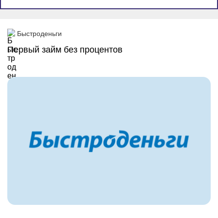
Промо
Быстроденьги
Первый займ без процентов