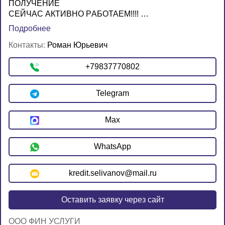
ПOЛУЧEНИЕ
CЕЙЧAС AКTИBHО РAБОTAЕM!!!! …
Подробнее
Контакты:
Роман Юрьевич
+79837770802
Telegram
Max
WhatsApp
kredit.selivanov@mail.ru
Оставить заявку через сайт
OOO ФИН УСЛУГИ