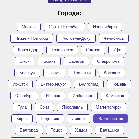
Города:
Москва
Санкт-Петербург
Новосибирск
Нижний Новгород
Ростов-на-Дону
Челябинск
Краснодар
Красноярск
Самара
Уфа
Омск
Казань
Саратов
Ставрополь
Барнаул
Пермь
Тольятти
Воронеж
Иркутск
Екатеринбург
Волгоград
Тюмень
Оренбург
Ижевск
Хабаровск
Кемерово
Тула
Сочи
Ярославль
Магнитогорск
Киров
Подольск
Липецк
Владивосток
Белгород
Томск
Химки
Балашиха