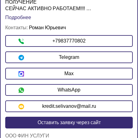
ПOЛУЧEНИЕ
CЕЙЧAС AКTИBHО РAБОTAЕM!!!! …
Подробнее
Контакты:
Роман Юрьевич
+79837770802
Telegram
Max
WhatsApp
kredit.selivanov@mail.ru
Оставить заявку через сайт
OOO ФИН УСЛУГИ