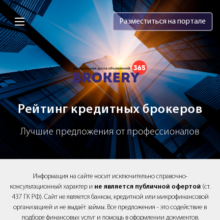
Brokery365 - Рейтинг кредитных брок
Разместиться на портале
Рейтинг кредитных брокеров
Лучшие предложения от профессионалов
Информация на сайте носит исключительно справочно-
консультационный характер и
не является публичной офертой
(ст.
437 ГК РФ). Сайт не является банком, кредитной или микрофинансовой
организацией и не выдаёт займы. Все предложения - это содействие в
подборе финансовых услуг и помощь в оформлении документов.