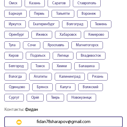
Омск
Казань
Саратов
Ставрополь
Барнаул
Пермь
Тольятти
Воронеж
Иркутск
Екатеринбург
Волгоград
Тюмень
Оренбург
Ижевск
Хабаровск
Кемерово
Тула
Сочи
Ярославль
Магнитогорск
Киров
Подольск
Липецк
Владивосток
Белгород
Томск
Химки
Балашиха
Вологда
Апатиты
Калининград
Рязань
Одинцово
Брянск
Калуга
Волжский
Сургут
Орёл
Тверь
Новокузнецк
Контакты:
Фидан
fidan78sharapov@gmail.com