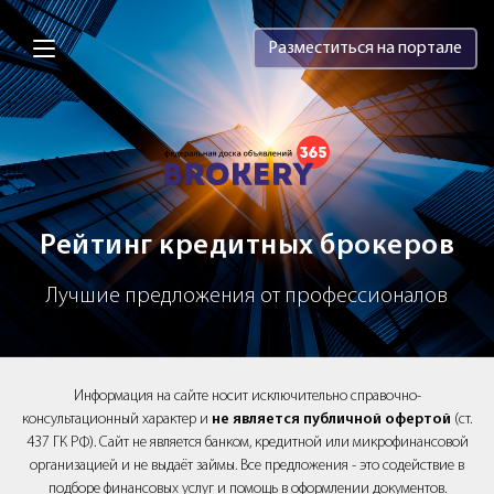
Brokery365 - Рейтинг кредитных брок
Разместиться на портале
Рейтинг кредитных брокеров
Лучшие предложения от профессионалов
Информация на сайте носит исключительно справочно-
консультационный характер и
не является публичной офертой
(ст.
437 ГК РФ). Сайт не является банком, кредитной или микрофинансовой
организацией и не выдаёт займы. Все предложения - это содействие в
подборе финансовых услуг и помощь в оформлении документов.