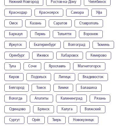
Нижний Новгород
Ростов-на-Дону
Челябинск
Краснодар
Красноярск
Самара
Уфа
Омск
Казань
Саратов
Ставрополь
Барнаул
Пермь
Тольятти
Воронеж
Иркутск
Екатеринбург
Волгоград
Тюмень
Оренбург
Ижевск
Хабаровск
Кемерово
Тула
Сочи
Ярославль
Магнитогорск
Киров
Подольск
Липецк
Владивосток
Белгород
Томск
Химки
Балашиха
Вологда
Апатиты
Калининград
Рязань
Одинцово
Брянск
Калуга
Волжский
Сургут
Орёл
Тверь
Новокузнецк