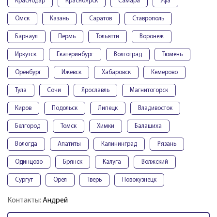
Краснодар
Красноярск
Самара
Уфа
Омск
Казань
Саратов
Ставрополь
Барнаул
Пермь
Тольятти
Воронеж
Иркутск
Екатеринбург
Волгоград
Тюмень
Оренбург
Ижевск
Хабаровск
Кемерово
Тула
Сочи
Ярославль
Магнитогорск
Киров
Подольск
Липецк
Владивосток
Белгород
Томск
Химки
Балашиха
Вологда
Апатиты
Калининград
Рязань
Одинцово
Брянск
Калуга
Волжский
Сургут
Орёл
Тверь
Новокузнецк
Контакты:
Андрей