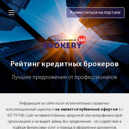
Brokery365 - Рейтинг кредитных брок
Разместиться на портале
Рейтинг кредитных брокеров
Лучшие предложения от профессионалов
Информация на сайте носит исключительно справочно-
консультационный характер и
не является публичной офертой
(ст.
437 ГК РФ). Сайт не является банком, кредитной или микрофинансовой
организацией и не выдаёт займы. Все предложения - это содействие в
подборе финансовых услуг и помощь в оформлении документов.