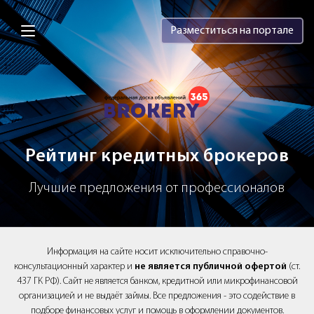
Brokery365 - Рейтинг кредитных брок
Разместиться на портале
Рейтинг кредитных брокеров
Лучшие предложения от профессионалов
Информация на сайте носит исключительно справочно-
консультационный характер и
не является публичной офертой
(ст.
437 ГК РФ). Сайт не является банком, кредитной или микрофинансовой
организацией и не выдаёт займы. Все предложения - это содействие в
подборе финансовых услуг и помощь в оформлении документов.