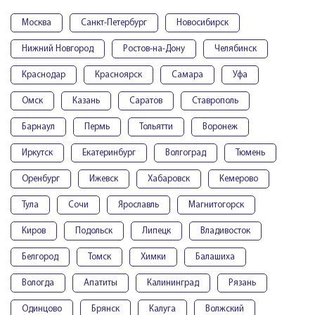
Москва
Санкт-Петербург
Новосибирск
Нижний Новгород
Ростов-на-Дону
Челябинск
Краснодар
Красноярск
Самара
Уфа
Омск
Казань
Саратов
Ставрополь
Барнаул
Пермь
Тольятти
Воронеж
Иркутск
Екатеринбург
Волгоград
Тюмень
Оренбург
Ижевск
Хабаровск
Кемерово
Тула
Сочи
Ярославль
Магнитогорск
Киров
Подольск
Липецк
Владивосток
Белгород
Томск
Химки
Балашиха
Вологда
Апатиты
Калининград
Рязань
Одинцово
Брянск
Калуга
Волжский