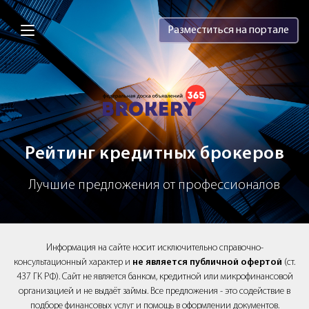
Brokery365 - Рейтинг кредитных брок
Разместиться на портале
Рейтинг кредитных брокеров
Лучшие предложения от профессионалов
Информация на сайте носит исключительно справочно-
консультационный характер и
не является публичной офертой
(ст.
437 ГК РФ). Сайт не является банком, кредитной или микрофинансовой
организацией и не выдаёт займы. Все предложения - это содействие в
подборе финансовых услуг и помощь в оформлении документов.