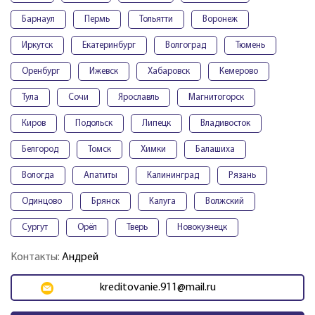
Барнаул
Пермь
Тольятти
Воронеж
Иркутск
Екатеринбург
Волгоград
Тюмень
Оренбург
Ижевск
Хабаровск
Кемерово
Тула
Сочи
Ярославль
Магнитогорск
Киров
Подольск
Липецк
Владивосток
Белгород
Томск
Химки
Балашиха
Вологда
Апатиты
Калининград
Рязань
Одинцово
Брянск
Калуга
Волжский
Сургут
Орёл
Тверь
Новокузнецк
Контакты:
Андрей
kreditovanie.911@mail.ru