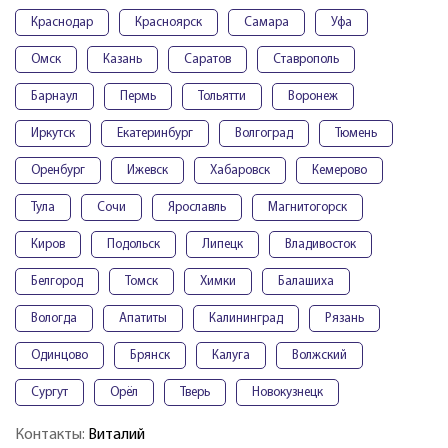
Краснодар
Красноярск
Самара
Уфа
Омск
Казань
Саратов
Ставрополь
Барнаул
Пермь
Тольятти
Воронеж
Иркутск
Екатеринбург
Волгоград
Тюмень
Оренбург
Ижевск
Хабаровск
Кемерово
Тула
Сочи
Ярославль
Магнитогорск
Киров
Подольск
Липецк
Владивосток
Белгород
Томск
Химки
Балашиха
Вологда
Апатиты
Калининград
Рязань
Одинцово
Брянск
Калуга
Волжский
Сургут
Орёл
Тверь
Новокузнецк
Контакты:
Виталий