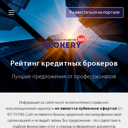
Brokery365 - Рейтинг кредитных брок
Разместиться на портале
Рейтинг кредитных брокеров
Лучшие предложения от профессионалов
Информация на сайте носит исключительно справочно-
консультационный характер и
не является публичной офертой
(ст.
437 ГК РФ). Сайт не является банком, кредитной или микрофинансовой
организацией и не выдаёт займы. Все предложения - это содействие в
подборе финансовых услуг и помощь в оформлении документов.