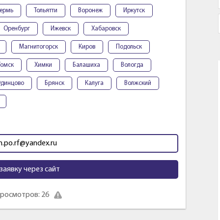
ермь
Тольятти
Воронеж
Иркутск
Оренбург
Ижевск
Хабаровск
Магнитогорск
Киров
Подольск
Томск
Химки
Балашиха
Вологда
динцово
Брянск
Калуга
Волжский
m.po.rf@yandex.ru
заявку через сайт
росмотров: 26