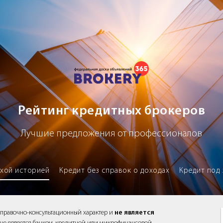
х брокеров
Рейтинг кредитных брокеров
Лучшие предложения от профессионалов
охой историей
Кредит без справок о доходах
Кредит под 
справочно-консультационный характер и
не является