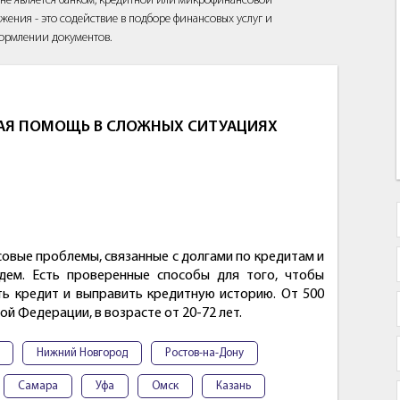
йт не является банком, кредитной или микрофинансовой
жения - это содействие в подборе финансовых услуг и
ормлении документов.
НАЯ ПОМОЩЬ В СЛОЖНЫХ СИТУАЦИЯХ
овые проблемы, связанные с долгами по кредитам и
дем. Есть проверенные способы для того, чтобы
ить кредит и выправить кредитную историю. От 500
ой Федерации, в возрасте от 20-72 лет.
Нижний Новгород
Ростов-на-Дону
Самара
Уфа
Омск
Казань