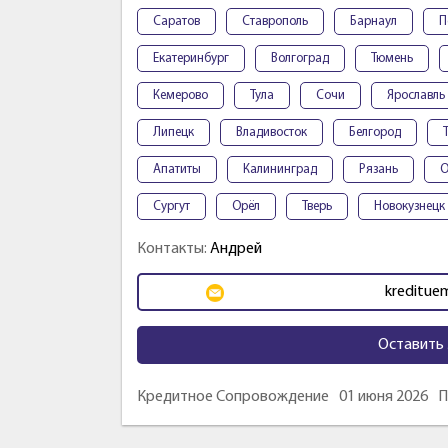
Саратов
Ставрополь
Барнаул
П
Екатеринбург
Волгоград
Тюмень
Кемерово
Тула
Сочи
Ярославль
Липецк
Владивосток
Белгород
Апатиты
Калининград
Рязань
О
Сургут
Орёл
Тверь
Новокузнецк
Контакты:
Андрей
kreditue
Оставить 
Кредитное Сопровождение
01 июня 2026
П