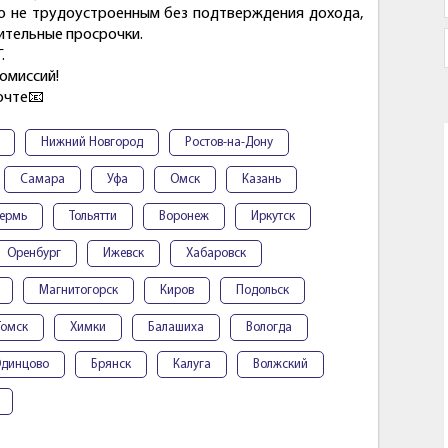
о не трудоустроенным без подтверждения дохода,
ительные просрочки.
.
комиссий!
очте📧
Нижний Новгород
Ростов-на-Дону
Самара
Уфа
Омск
Казань
ермь
Тольятти
Воронеж
Иркутск
Оренбург
Ижевск
Хабаровск
Магнитогорск
Киров
Подольск
Томск
Химки
Балашиха
Вологда
динцово
Брянск
Калуга
Волжский