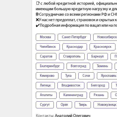
📑с любой кредитной историей, официальн
имеющим большую кредитную нагрузку и дл
🌐 Сотрудничаю со всеми регионами РФ и СНГ
❌У нас нет предоплат, страховок и скрытых 
✔️Подробная информация по вацап или на п
Москва
Санкт-Петербург
Новосибирск
Челябинск
Краснодар
Красноярск
Саратов
Ставрополь
Барнаул
П
Екатеринбург
Волгоград
Тюмень
Кемерово
Тула
Сочи
Ярославль
Липецк
Владивосток
Белгород
Апатиты
Калининград
Рязань
О
Сургут
Орёл
Тверь
Новокузнецк
Контакты:
Анатолий Олегович