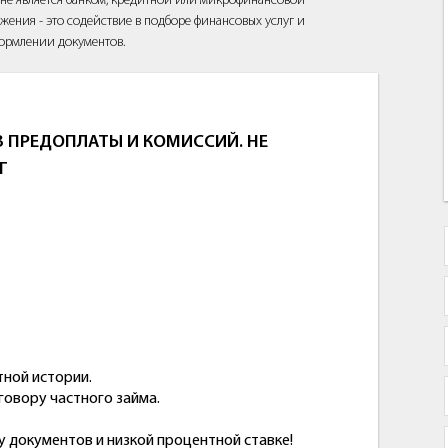
йт не является банком, кредитной или микрофинансовой
жения - это содействие в подборе финансовых услуг и
ормлении документов.
 ПРЕДОПЛАТЫ И КОМИССИЙ. НЕ
Г
тной истории.
говору частного займа.
 документов и низкой процентной ставке!