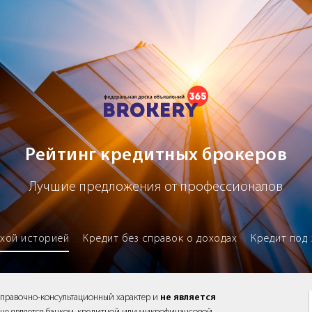
х брокеров
Рейтинг кредитных брокеров
Лучшие предложения от профессионалов
охой историей
Кредит без справок о доходах
Кредит под 
справочно-консультационный характер и
не является