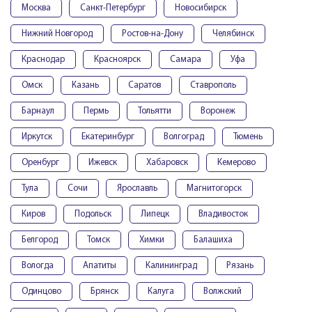
Москва
Санкт-Петербург
Новосибирск
Нижний Новгород
Ростов-на-Дону
Челябинск
Краснодар
Красноярск
Самара
Уфа
Омск
Казань
Саратов
Ставрополь
Барнаул
Пермь
Тольятти
Воронеж
Иркутск
Екатеринбург
Волгоград
Тюмень
Оренбург
Ижевск
Хабаровск
Кемерово
Тула
Сочи
Ярославль
Магнитогорск
Киров
Подольск
Липецк
Владивосток
Белгород
Томск
Химки
Балашиха
Вологда
Апатиты
Калининград
Рязань
Одинцово
Брянск
Калуга
Волжский