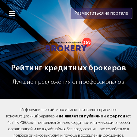
Brokery365 - Рейтинг кредитных брок
Разместиться на портале
Рейтинг кредитных брокеров
Лучшие предложения от профессионалов
Информация на сайте носит исключительно справочно-
консультационный характер и
не является публичной офертой
(ст.
437 ГК РФ). Сайт не является банком, кредитной или микрофинансовой
организацией и не выдаёт займы. Все предложения - это содействие в
подборе финансовых услуг и помощь в оформлении документов.