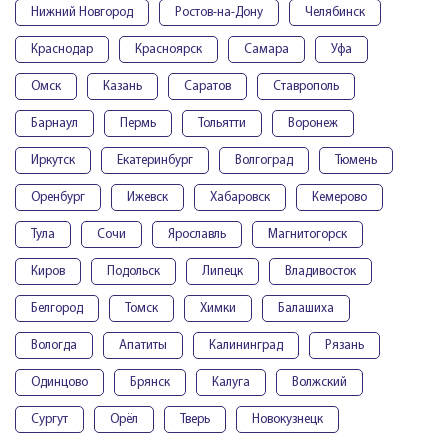
Нижний Новгород
Ростов-на-Дону
Челябинск
Краснодар
Красноярск
Самара
Уфа
Омск
Казань
Саратов
Ставрополь
Барнаул
Пермь
Тольятти
Воронеж
Иркутск
Екатеринбург
Волгоград
Тюмень
Оренбург
Ижевск
Хабаровск
Кемерово
Тула
Сочи
Ярославль
Магнитогорск
Киров
Подольск
Липецк
Владивосток
Белгород
Томск
Химки
Балашиха
Вологда
Апатиты
Калининград
Рязань
Одинцово
Брянск
Калуга
Волжский
Сургут
Орёл
Тверь
Новокузнецк