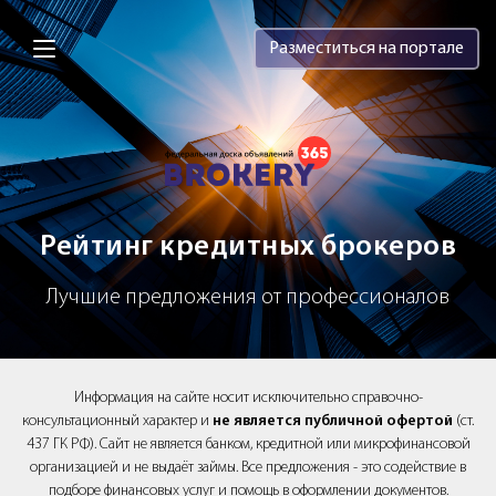
Brokery365 - Рейтинг кредитных брок
Разместиться на портале
Рейтинг кредитных брокеров
Лучшие предложения от профессионалов
Информация на сайте носит исключительно справочно-
консультационный характер и
не является публичной офертой
(ст.
437 ГК РФ). Сайт не является банком, кредитной или микрофинансовой
организацией и не выдаёт займы. Все предложения - это содействие в
подборе финансовых услуг и помощь в оформлении документов.