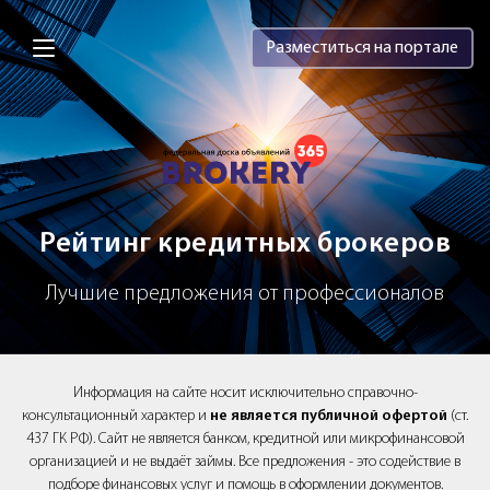
Brokery365 - Рейтинг кредитных брок
Разместиться на портале
Рейтинг кредитных брокеров
Лучшие предложения от профессионалов
Информация на сайте носит исключительно справочно-
консультационный характер и
не является публичной офертой
(ст.
437 ГК РФ). Сайт не является банком, кредитной или микрофинансовой
организацией и не выдаёт займы. Все предложения - это содействие в
подборе финансовых услуг и помощь в оформлении документов.