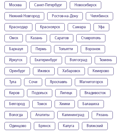
Москва
Санкт-Петербург
Новосибирск
Нижний Новгород
Ростов-на-Дону
Челябинск
Краснодар
Красноярск
Самара
Уфа
Омск
Казань
Саратов
Ставрополь
Барнаул
Пермь
Тольятти
Воронеж
Иркутск
Екатеринбург
Волгоград
Тюмень
Оренбург
Ижевск
Хабаровск
Кемерово
Тула
Сочи
Ярославль
Магнитогорск
Киров
Подольск
Липецк
Владивосток
Белгород
Томск
Химки
Балашиха
Вологда
Апатиты
Калининград
Рязань
Одинцово
Брянск
Калуга
Волжский