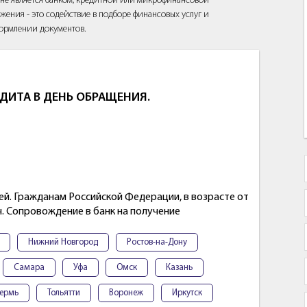
йт не является банком, кредитной или микрофинансовой
жения - это содействие в подборе финансовых услуг и
ормлении документов.
ДИТА В ДЕНЬ ОБРАЩЕНИЯ.
ей. Гражданам Российской Федерации, в возрасте от
. Сопровождение в банк на получение
Нижний Новгород
Ростов-на-Дону
Самара
Уфа
Омск
Казань
ермь
Тольятти
Воронеж
Иркутск