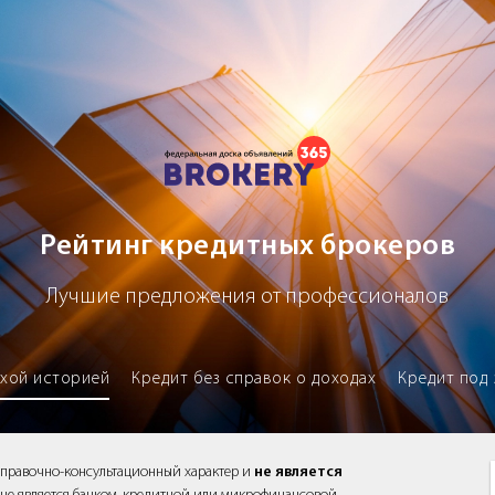
х брокеров
Рейтинг кредитных брокеров
Лучшие предложения от профессионалов
охой историей
Кредит без справок о доходах
Кредит под 
справочно-консультационный характер и
не является