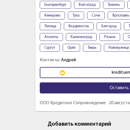
Екатеринбург
Волгоград
Тюмень
Кемерово
Тула
Сочи
Ярославль
Липецк
Владивосток
Белгород
Апатиты
Калининград
Рязань
О
Сургут
Орёл
Тверь
Новокузнецк
Контакты:
Андрей
kreditue
Оставить 
ООО Кредитное Сопровождение
20 августа
Добавить комментарий