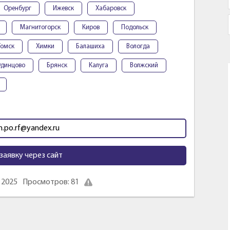
Оренбург
Ижевск
Хабаровск
Магнитогорск
Киров
Подольск
Томск
Химки
Балашиха
Вологда
динцово
Брянск
Калуга
Волжский
m.po.rf@yandex.ru
заявку через сайт
 2025
Просмотров: 81