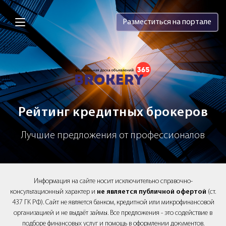
Brokery365 - Рейтинг кредитных брок
Разместиться на портале
Рейтинг кредитных брокеров
Лучшие предложения от профессионалов
Информация на сайте носит исключительно справочно-
консультационный характер и
не является публичной офертой
(ст.
437 ГК РФ). Сайт не является банком, кредитной или микрофинансовой
организацией и не выдаёт займы. Все предложения - это содействие в
подборе финансовых услуг и помощь в оформлении документов.