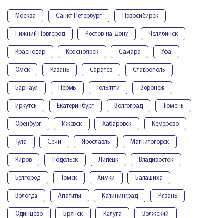
Москва
Санкт-Петербург
Новосибирск
Нижний Новгород
Ростов-на-Дону
Челябинск
Краснодар
Красноярск
Самара
Уфа
Омск
Казань
Саратов
Ставрополь
Барнаул
Пермь
Тольятти
Воронеж
Иркутск
Екатеринбург
Волгоград
Тюмень
Оренбург
Ижевск
Хабаровск
Кемерово
Тула
Сочи
Ярославль
Магнитогорск
Киров
Подольск
Липецк
Владивосток
Белгород
Томск
Химки
Балашиха
Вологда
Апатиты
Калининград
Рязань
Одинцово
Брянск
Калуга
Волжский