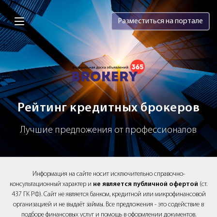
Brokery365 - Рейтинг кредитных брок
Разместиться на портале
Рейтинг кредитных брокеров
Лучшие предложения от профессионалов
Информация на сайте носит исключительно справочно-
консультационный характер и
не является публичной офертой
(ст.
437 ГК РФ). Сайт не является банком, кредитной или микрофинансовой
организацией и не выдаёт займы. Все предложения - это содействие в
подборе финансовых услуг и помощь в оформлении документов.