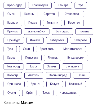
Краснодар
Красноярск
Самара
Уфа
Омск
Казань
Саратов
Ставрополь
Барнаул
Пермь
Тольятти
Воронеж
Иркутск
Екатеринбург
Волгоград
Тюмень
Оренбург
Ижевск
Хабаровск
Кемерово
Тула
Сочи
Ярославль
Магнитогорск
Киров
Подольск
Липецк
Владивосток
Белгород
Томск
Химки
Балашиха
Вологда
Апатиты
Калининград
Рязань
Одинцово
Брянск
Калуга
Волжский
Сургут
Орёл
Тверь
Новокузнецк
Контакты:
Максим