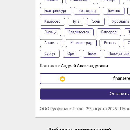
Саратов
Ставрополь
Барнаул
П
Екатеринбург
Волгоград
Тюмень
Кемерово
Тула
Сочи
Ярославль
Липецк
Владивосток
Белгород
Апатиты
Калининград
Рязань
О
Сургут
Орёл
Тверь
Новокузнецк
Контакты:
Андрей Александрович
finanser
Оставить 
ООО Русфинанс Плюс
29 августа 2025
Прос