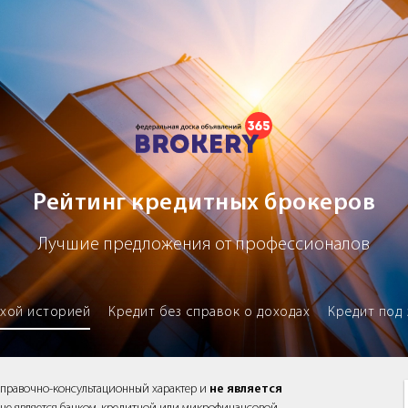
х брокеров
Рейтинг кредитных брокеров
Лучшие предложения от профессионалов
охой историей
Кредит без справок о доходах
Кредит под 
справочно-консультационный характер и
не является