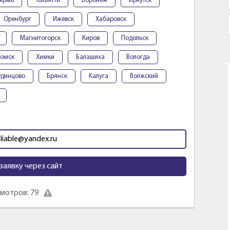
ермь
Тольятти
Воронеж
Иркутск
Оренбург
Ижевск
Хабаровск
Магнитогорск
Киров
Подольск
Томск
Химки
Балашиха
Вологда
динцово
Брянск
Калуга
Волжский
eliable@yandex.ru
заявку через сайт
мотров: 79