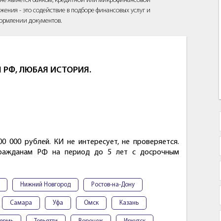
йт не является банком, кредитной или микрофинансовой
жения - это содействие в подборе финансовых услуг и
ормлении документов.
 РФ, ЛЮБАЯ ИСТОРИЯ.
 000 рублей. КИ не интересует, не проверяется.
гражданам РФ на период до 5 лет с досрочным
Нижний Новгород
Ростов-на-Дону
Самара
Уфа
Омск
Казань