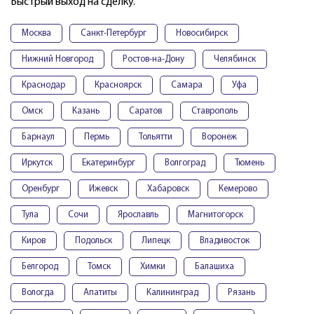
Быстрый выход на сделку.
Москва
Санкт-Петербург
Новосибирск
Нижний Новгород
Ростов-на-Дону
Челябинск
Краснодар
Красноярск
Самара
Уфа
Омск
Казань
Саратов
Ставрополь
Барнаул
Пермь
Тольятти
Воронеж
Иркутск
Екатеринбург
Волгоград
Тюмень
Оренбург
Ижевск
Хабаровск
Кемерово
Тула
Сочи
Ярославль
Магнитогорск
Киров
Подольск
Липецк
Владивосток
Белгород
Томск
Химки
Балашиха
Вологда
Апатиты
Калининград
Рязань