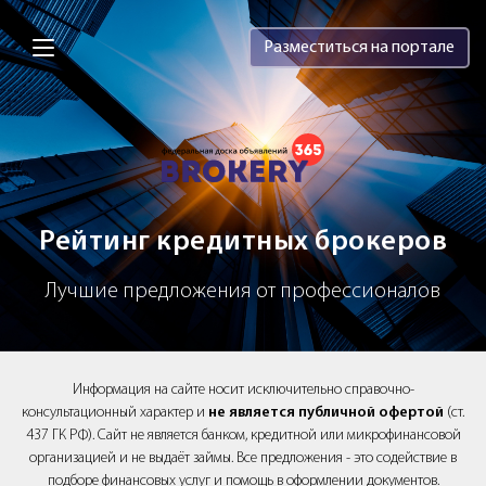
Brokery365 - Рейтинг кредитных брок
Разместиться на портале
Рейтинг кредитных брокеров
Лучшие предложения от профессионалов
Информация на сайте носит исключительно справочно-
консультационный характер и
не является публичной офертой
(ст.
437 ГК РФ). Сайт не является банком, кредитной или микрофинансовой
организацией и не выдаёт займы. Все предложения - это содействие в
подборе финансовых услуг и помощь в оформлении документов.