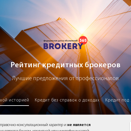
х брокеров
Рейтинг кредитных брокеров
Лучшие предложения от профессионалов
охой историей
Кредит без справок о доходах
Кредит под 
справочно-консультационный характер и
не является