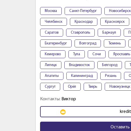
Москва
Санкт-Петербург
Новосибирск
Челябинск
Краснодар
Красноярск
Саратов
Ставрополь
Барнаул
П
Екатеринбург
Волгоград
Тюмень
Кемерово
Тула
Сочи
Ярославль
Липецк
Владивосток
Белгород
Апатиты
Калининград
Рязань
О
Сургут
Орёл
Тверь
Новокузнецк
Контакты:
Виктор
kredit
Оставить 