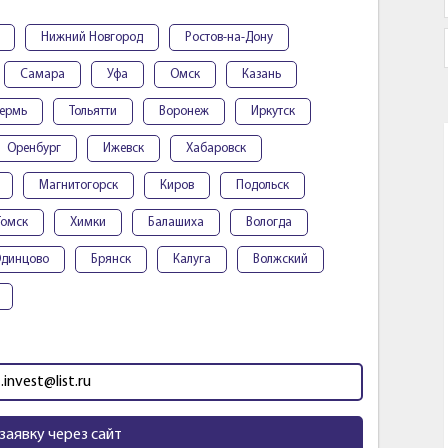
Нижний Новгород
Ростов-на-Дону
Самара
Уфа
Омск
Казань
ермь
Тольятти
Воронеж
Иркутск
Оренбург
Ижевск
Хабаровск
Магнитогорск
Киров
Подольск
Томск
Химки
Балашиха
Вологда
динцово
Брянск
Калуга
Волжский
.invest@list.ru
заявку через сайт