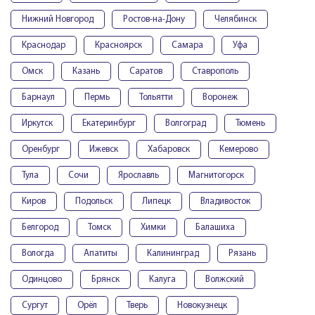
Нижний Новгород
Ростов-на-Дону
Челябинск
Краснодар
Красноярск
Самара
Уфа
Омск
Казань
Саратов
Ставрополь
Барнаул
Пермь
Тольятти
Воронеж
Иркутск
Екатеринбург
Волгоград
Тюмень
Оренбург
Ижевск
Хабаровск
Кемерово
Тула
Сочи
Ярославль
Магнитогорск
Киров
Подольск
Липецк
Владивосток
Белгород
Томск
Химки
Балашиха
Вологда
Апатиты
Калининград
Рязань
Одинцово
Брянск
Калуга
Волжский
Сургут
Орёл
Тверь
Новокузнецк