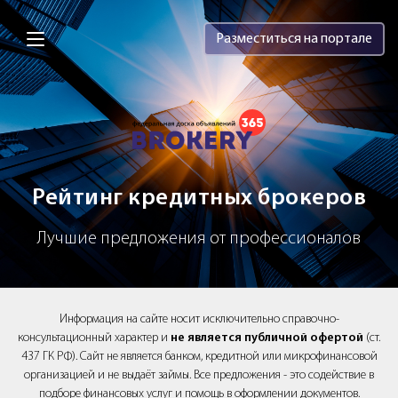
Brokery365 - Рейтинг кредитных брок
Разместиться на портале
Рейтинг кредитных брокеров
Лучшие предложения от профессионалов
Информация на сайте носит исключительно справочно-
консультационный характер и
не является публичной офертой
(ст.
437 ГК РФ). Сайт не является банком, кредитной или микрофинансовой
организацией и не выдаёт займы. Все предложения - это содействие в
подборе финансовых услуг и помощь в оформлении документов.