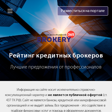
Brokery365 - Рейтинг кредитных брок
Разместиться на портале
Рейтинг кредитных брокеров
Лучшие предложения от профессионалов
Информация на сайте носит исключительно справочно-
консультационный характер и
не является публичной офертой
(ст.
437 ГК РФ). Сайт не является банком, кредитной или микрофинансовой
организацией и не выдаёт займы. Все предложения - это содействие в
подборе финансовых услуг и помощь в оформлении документов.