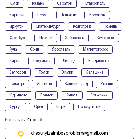
Омск
Казань
Саратов
Ставрополь
Барнаул
Пермь
Тольятти
Воронеж
Иркутск
Екатеринбург
Волгоград
Тюмень
Оренбург
Ижевск
Хабаровск
Кемерово
Тула
Сочи
Ярославль
Магнитогорск
Киров
Подольск
Липецк
Владивосток
Белгород
Томск
Химки
Балашиха
Вологда
Апатиты
Калининград
Рязань
Одинцово
Брянск
Калуга
Волжский
Сургут
Орёл
Тверь
Новокузнецк
Контакты:
Сергей
chastnyizaimbezproblem@gmail.com