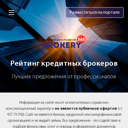
Brokery365 - Рейтинг кредитных брок
Разместиться на портале
Рейтинг кредитных брокеров
Лучшие предложения от профессионалов
Информация на сайте носит исключительно справочно-
консультационный характер и
не является публичной офертой
(ст.
437 ГК РФ). Сайт не является банком, кредитной или микрофинансовой
организацией и не выдаёт займы. Все предложения - это содействие в
подборе финансовых услуг и помощь в оформлении документов.