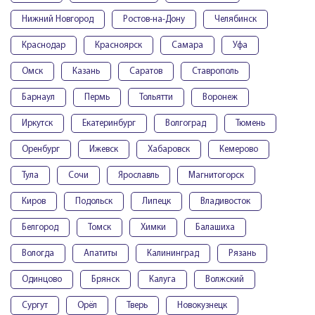
Нижний Новгород
Ростов-на-Дону
Челябинск
Краснодар
Красноярск
Самара
Уфа
Омск
Казань
Саратов
Ставрополь
Барнаул
Пермь
Тольятти
Воронеж
Иркутск
Екатеринбург
Волгоград
Тюмень
Оренбург
Ижевск
Хабаровск
Кемерово
Тула
Сочи
Ярославль
Магнитогорск
Киров
Подольск
Липецк
Владивосток
Белгород
Томск
Химки
Балашиха
Вологда
Апатиты
Калининград
Рязань
Одинцово
Брянск
Калуга
Волжский
Сургут
Орёл
Тверь
Новокузнецк