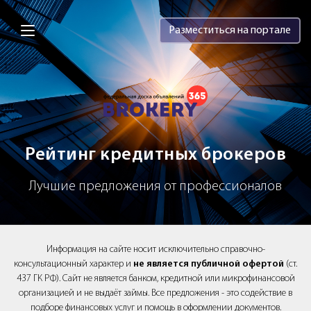
Brokery365 - Рейтинг кредитных брок
Разместиться на портале
Рейтинг кредитных брокеров
Лучшие предложения от профессионалов
Информация на сайте носит исключительно справочно-
консультационный характер и
не является публичной офертой
(ст.
437 ГК РФ). Сайт не является банком, кредитной или микрофинансовой
организацией и не выдаёт займы. Все предложения - это содействие в
подборе финансовых услуг и помощь в оформлении документов.