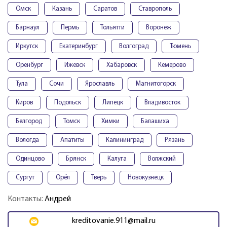
Омск
Казань
Саратов
Ставрополь
Барнаул
Пермь
Тольятти
Воронеж
Иркутск
Екатеринбург
Волгоград
Тюмень
Оренбург
Ижевск
Хабаровск
Кемерово
Тула
Сочи
Ярославль
Магнитогорск
Киров
Подольск
Липецк
Владивосток
Белгород
Томск
Химки
Балашиха
Вологда
Апатиты
Калининград
Рязань
Одинцово
Брянск
Калуга
Волжский
Сургут
Орёл
Тверь
Новокузнецк
Контакты:
Андрей
kreditovanie.911@mail.ru