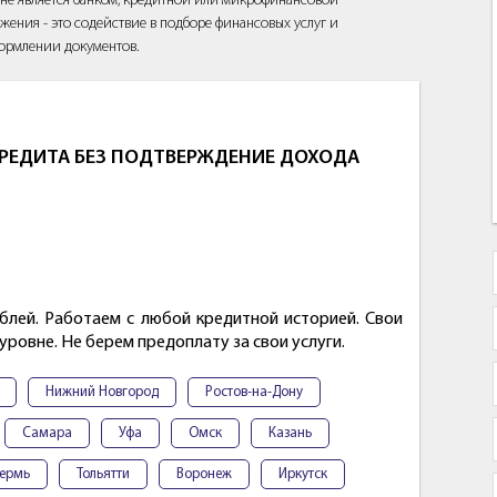
йт не является банком, кредитной или микрофинансовой
жения - это содействие в подборе финансовых услуг и
ормлении документов.
РЕДИТА БЕЗ ПОДТВЕРЖДЕНИЕ ДОХОДА
блей. Работаем с любой кредитной историей. Свои
ровне. Не берем предоплату за свои услуги.
Нижний Новгород
Ростов-на-Дону
Самара
Уфа
Омск
Казань
ермь
Тольятти
Воронеж
Иркутск