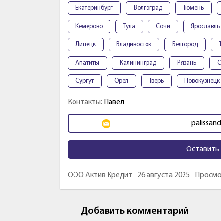
Екатеринбург
Волгоград
Тюмень
Кемерово
Тула
Сочи
Ярославль
Липецк
Владивосток
Белгород
Апатиты
Калининград
Рязань
О
Сургут
Орёл
Тверь
Новокузнецк
Контакты:
Павел
palissan
Оставить 
ООО Актив Кредит
26 августа 2025
Просмо
Добавить комментарий