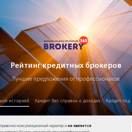
х брокеров
Рейтинг кредитных брокеров
Лучшие предложения от профессионалов
охой историей
Кредит без справок о доходах
Кредит под 
справочно-консультационный характер и
не является