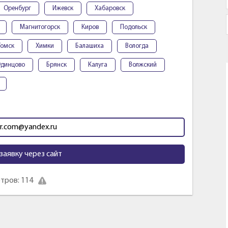
Оренбург
Ижевск
Хабаровск
Магнитогорск
Киров
Подольск
Томск
Химки
Балашиха
Вологда
динцово
Брянск
Калуга
Волжский
dr.com@yandex.ru
заявку через сайт
тров: 114