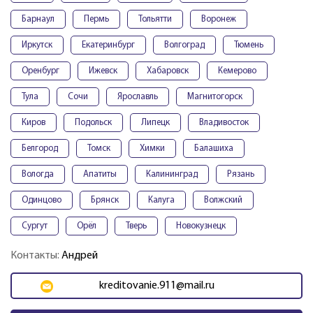
Барнаул
Пермь
Тольятти
Воронеж
Иркутск
Екатеринбург
Волгоград
Тюмень
Оренбург
Ижевск
Хабаровск
Кемерово
Тула
Сочи
Ярославль
Магнитогорск
Киров
Подольск
Липецк
Владивосток
Белгород
Томск
Химки
Балашиха
Вологда
Апатиты
Калининград
Рязань
Одинцово
Брянск
Калуга
Волжский
Сургут
Орёл
Тверь
Новокузнецк
Контакты:
Андрей
kreditovanie.911@mail.ru