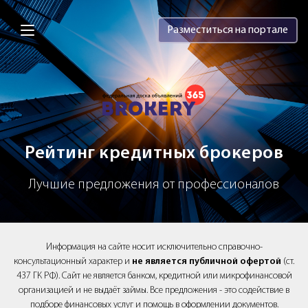
Brokery365 - Рейтинг кредитных брок
Разместиться на портале
Рейтинг кредитных брокеров
Лучшие предложения от профессионалов
Информация на сайте носит исключительно справочно-
консультационный характер и
не является публичной офертой
(ст.
437 ГК РФ). Сайт не является банком, кредитной или микрофинансовой
организацией и не выдаёт займы. Все предложения - это содействие в
подборе финансовых услуг и помощь в оформлении документов.