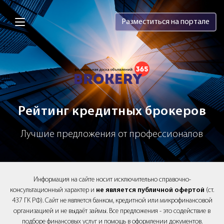
Brokery365 - Рейтинг кредитных брок
Разместиться на портале
Рейтинг кредитных брокеров
Лучшие предложения от профессионалов
Информация на сайте носит исключительно справочно-
консультационный характер и
не является публичной офертой
(ст.
437 ГК РФ). Сайт не является банком, кредитной или микрофинансовой
организацией и не выдаёт займы. Все предложения - это содействие в
подборе финансовых услуг и помощь в оформлении документов.