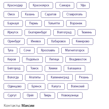
Краснодар
Красноярск
Самара
Уфа
Омск
Казань
Саратов
Ставрополь
Барнаул
Пермь
Тольятти
Воронеж
Иркутск
Екатеринбург
Волгоград
Тюмень
Оренбург
Ижевск
Хабаровск
Кемерово
Тула
Сочи
Ярославль
Магнитогорск
Киров
Подольск
Липецк
Владивосток
Белгород
Томск
Химки
Балашиха
Вологда
Апатиты
Калининград
Рязань
Одинцово
Брянск
Калуга
Волжский
Сургут
Орёл
Тверь
Новокузнецк
Контакты:
Максим