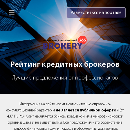
Brokery365 - Рейтинг кредитных брок
Разместиться на портале
Рейтинг кредитных брокеров
Лучшие предложения от профессионалов
Информация на сайте носит исключительно справочно-
консультационный характер и
не является публичной офертой
(ст.
437 ГК РФ). Сайт не является банком, кредитной или микрофинансовой
организацией и не выдаёт займы. Все предложения - это содействие в
подборе финансовых услуг и помощь в оформлении документов.