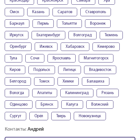
Краснодар
Красноярск
Самара
Уфа
Омск
Казань
Саратов
Ставрополь
Барнаул
Пермь
Тольятти
Воронеж
Иркутск
Екатеринбург
Волгоград
Тюмень
Оренбург
Ижевск
Хабаровск
Кемерово
Тула
Сочи
Ярославль
Магнитогорск
Киров
Подольск
Липецк
Владивосток
Белгород
Томск
Химки
Балашиха
Вологда
Апатиты
Калининград
Рязань
Одинцово
Брянск
Калуга
Волжский
Сургут
Орёл
Тверь
Новокузнецк
Контакты:
Андрей