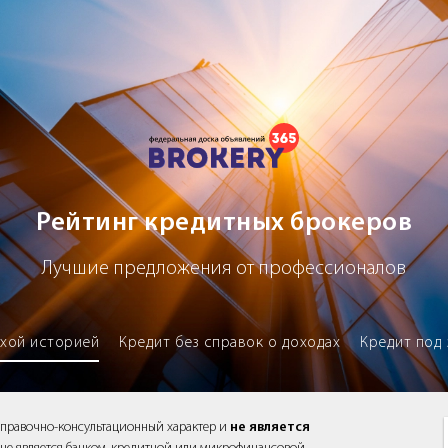
х брокеров
Рейтинг кредитных брокеров
Лучшие предложения от профессионалов
охой историей
Кредит без справок о доходах
Кредит под 
справочно-консультационный характер и
не является