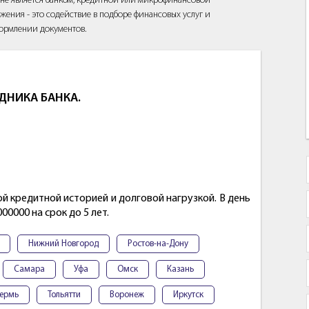
йт не является банком, кредитной или микрофинансовой
жения - это содействие в подборе финансовых услуг и
ормлении документов.
ДНИКА БАНКА.
ой кредитной историей и долговой нагрузкой. В день
0000 на срок до 5 лет.
Нижний Новгород
Ростов-на-Дону
Самара
Уфа
Омск
Казань
ермь
Тольятти
Воронеж
Иркутск