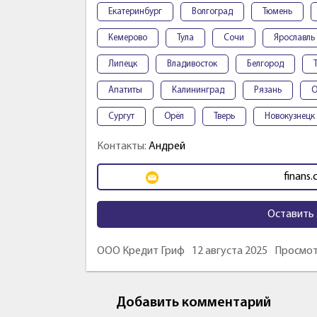
Екатеринбург
Волгоград
Тюмень
Кемерово
Тула
Сочи
Ярославль
Липецк
Владивосток
Белгород
Апатиты
Калининград
Рязань
О
Сургут
Орёл
Тверь
Новокузнецк
Контакты:
Андрей
finans
Оставить 
ООО Кредит Гриф
12 августа 2025
Просмот
Добавить комментарий