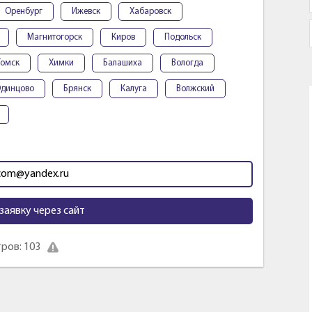
Оренбург
Ижевск
Хабаровск
Магнитогорск
Киров
Подольск
Томск
Химки
Балашиха
Вологда
динцово
Брянск
Калуга
Волжский
.com@yandex.ru
заявку через сайт
ров: 103