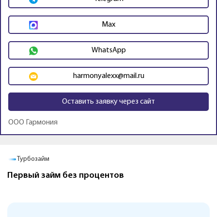
Max
WhatsApp
harmonyalexx@mail.ru
Оставить заявку через сайт
ООО Гармония
Промо
Турбозайм
Первый займ без процентов