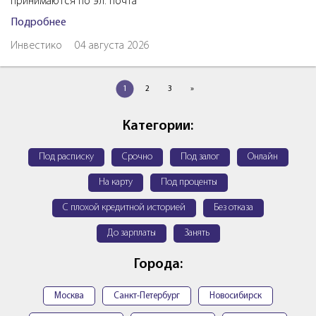
принимаются по эл. почта
Подробнее
Инвестико
04 августа 2026
1
2
3
»
Категории:
Под расписку
Срочно
Под залог
Онлайн
На карту
Под проценты
С плохой кредитной историей
Без отказа
До зарплаты
Занять
Города:
Москва
Санкт-Петербург
Новосибирск