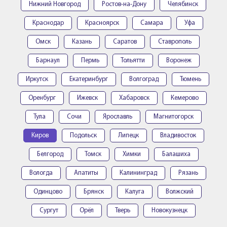
Нижний Новгород
Ростов-на-Дону
Челябинск
Краснодар
Красноярск
Самара
Уфа
Омск
Казань
Саратов
Ставрополь
Барнаул
Пермь
Тольятти
Воронеж
Иркутск
Екатеринбург
Волгоград
Тюмень
Оренбург
Ижевск
Хабаровск
Кемерово
Тула
Сочи
Ярославль
Магнитогорск
Киров
Подольск
Липецк
Владивосток
Белгород
Томск
Химки
Балашиха
Вологда
Апатиты
Калининград
Рязань
Одинцово
Брянск
Калуга
Волжский
Сургут
Орёл
Тверь
Новокузнецк