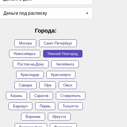
Деньги под расписку
Города:
Москва
Санкт-Петербург
Новосибирск
Нижний Новгород
Ростов-на-Дону
Челябинск
Краснодар
Красноярск
Самара
Уфа
Омск
Казань
Саратов
Ставрополь
Барнаул
Пермь
Тольятти
Воронеж
Иркутск