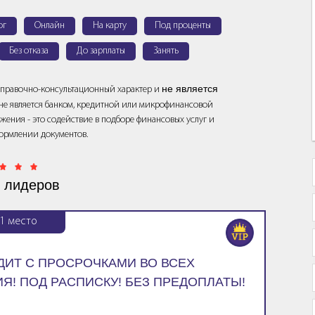
ог
Онлайн
На карту
Под проценты
Без отказа
До зарплаты
Занять
не является
справочно-консультационный характер и
т не является банком, кредитной или микрофинансовой
жения - это содействие в подборе финансовых услуг и
ормлении документов.
 лидеров
1
место
ЕДИТ С ПРОСРОЧКАМИ ВО ВСЕХ
Я! ПОД РАСПИСКУ! БЕЗ ПРЕДОПЛАТЫ!