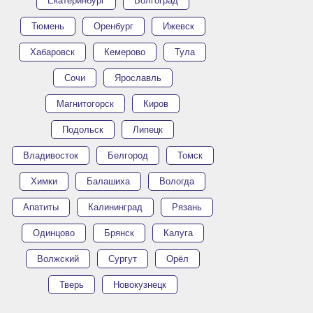
Екатеринбург
Волгоград
Тюмень
Оренбург
Ижевск
Хабаровск
Кемерово
Тула
Сочи
Ярославль
Магнитогорск
Киров
Подольск
Липецк
Владивосток
Белгород
Томск
Химки
Балашиха
Вологда
Апатиты
Калининград
Рязань
Одинцово
Брянск
Калуга
Волжский
Сургут
Орёл
Тверь
Новокузнецк