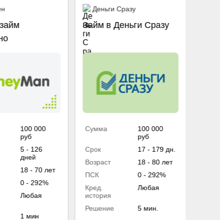
ен
Деньги Сразу
Ту
займ
Займ в Деньги Сразу
Перв
но
проц
100 000
Сумма
100 000
Сум
руб
руб
Срок
5 - 126
Срок
17 - 179 дн.
дней
Возраст
18 - 80 лет
Возр
18 - 70 лет
ПСК
0 - 292%
ПСК
0 - 292%
Кред.
Любая
Кред
Любая
история
исто
Решение
5 мин.
Реше
1 мин