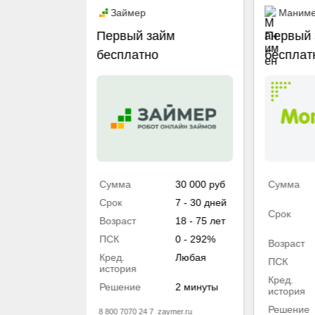
Промо
ney
Займер
Маним
ClickMoney
Первый займ
Первый 
бесплатно
бесплат
30 000 руб
Сумма
30 000 руб
Сумма
6 - 60 дней
Срок
7 - 30 дней
Срок
18 - 80 лет
Возраст
18 - 75 лет
291% -
ПСК
0 - 292%
Возраст
292%
Кред.
Любая
ПСК
Любая
история
Кред.
Решение
2 минуты
история
7 мин
Решение
8 800 7070 24 7
zaymer.ru