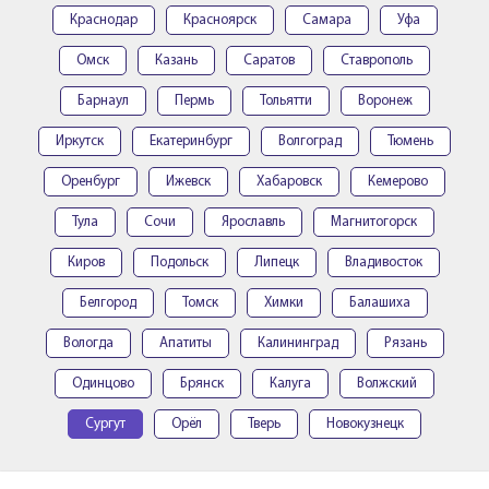
Краснодар
Красноярск
Самара
Уфа
Омск
Казань
Саратов
Ставрополь
Барнаул
Пермь
Тольятти
Воронеж
Иркутск
Екатеринбург
Волгоград
Тюмень
Оренбург
Ижевск
Хабаровск
Кемерово
Тула
Сочи
Ярославль
Магнитогорск
Киров
Подольск
Липецк
Владивосток
Белгород
Томск
Химки
Балашиха
Вологда
Апатиты
Калининград
Рязань
Одинцово
Брянск
Калуга
Волжский
Сургут
Орёл
Тверь
Новокузнецк