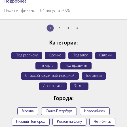
Подробнее
Паритет финанс
04 августа 2026
1
2
3
»
Категории:
Под расписку
Срочно
Под залог
Онлайн
На карту
Под проценты
С плохой кредитной историей
Без отказа
До зарплаты
Занять
Города:
Москва
Санкт-Петербург
Новосибирск
Нижний Новгород
Ростов-на-Дону
Челябинск