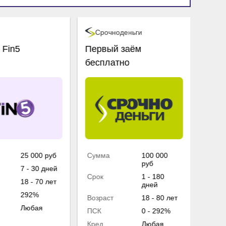
Срочноденьги
Бы
 Fin5
Первый заём
Перв
бесплатно
проц
25 000 руб
Сумма
100 000
Сум
руб
7 - 30 дней
Срок
1 - 180
Срок
18 - 70 лет
дней
292%
Возраст
18 - 80 лет
Возр
Любая
ПСК
0 - 292%
ПСК
Кред.
Любая
Кред