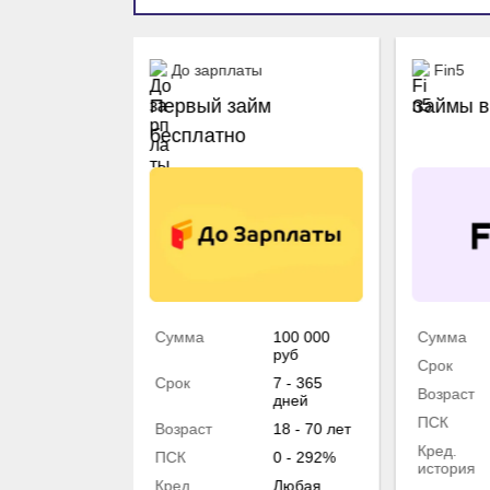
Промо
До зарплаты
Fin5
м без
Первый займ
Займы в
бесплатно
50 000 руб
Сумма
100 000
Сумма
руб
1 - 168
Срок
дней
Срок
7 - 365
Возраст
дней
18 - 65 лет
ПСК
Возраст
18 - 70 лет
0 - 292%
Кред.
ПСК
0 - 292%
Любая
история
Кред.
Любая