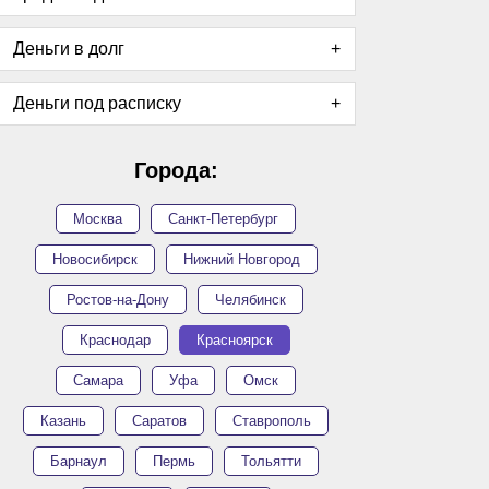
Деньги в долг
Деньги под расписку
Города:
Москва
Санкт-Петербург
Новосибирск
Нижний Новгород
Ростов-на-Дону
Челябинск
Краснодар
Красноярск
Самара
Уфа
Омск
Казань
Саратов
Ставрополь
Барнаул
Пермь
Тольятти