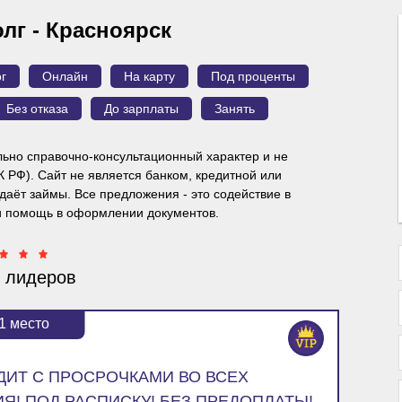
олг - Красноярск
г
Онлайн
На карту
Под проценты
Без отказа
До зарплаты
Занять
ьно справочно-консультационный характер и
не
ГК РФ). Сайт не является банком, кредитной или
аёт займы. Все предложения - это содействие в
и помощь в оформлении документов.
 лидеров
1
место
ЕДИТ С ПРОСРОЧКАМИ ВО ВСЕХ
Я! ПОД РАСПИСКУ! БЕЗ ПРЕДОПЛАТЫ!