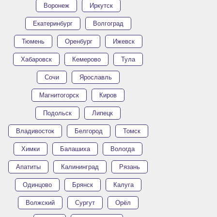
Воронеж
Иркутск
Екатеринбург
Волгоград
Тюмень
Оренбург
Ижевск
Хабаровск
Кемерово
Тула
Сочи
Ярославль
Магнитогорск
Киров
Подольск
Липецк
Владивосток
Белгород
Томск
Химки
Балашиха
Вологда
Апатиты
Калининград
Рязань
Одинцово
Брянск
Калуга
Волжский
Сургут
Орёл