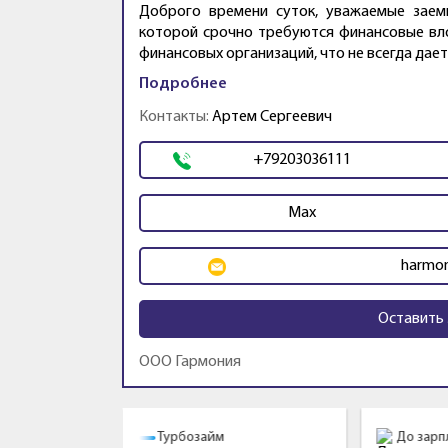
Доброго времени суток, уважаемые заемщ
которой срочно требуются финансовые вл
финансовых организаций, что не всегда дает
Подробнее
Контакты:
Артем Сергеевич
+79203036111
Max
harmon
Оставить 
ООО Гармония
Промо
у
Турбозайм
До зарп