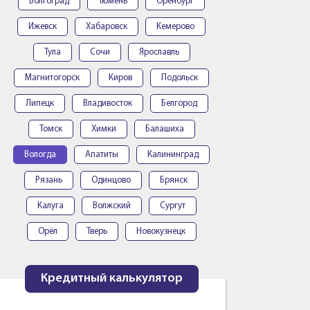
Волгоград
Тюмень
Оренбург
Ижевск
Хабаровск
Кемерово
Тула
Сочи
Ярославль
Магнитогорск
Киров
Подольск
Липецк
Владивосток
Белгород
Томск
Химки
Балашиха
Вологда
Апатиты
Калининград
Рязань
Одинцово
Брянск
Калуга
Волжский
Сургут
Орёл
Тверь
Новокузнецк
Кредитный калькулятор