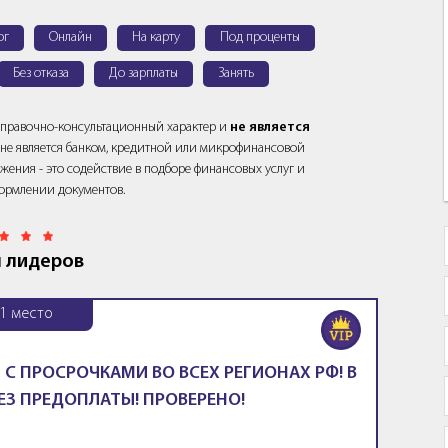
ог
Онлайн
На карту
Под проценты
Без отказа
До зарплаты
Занять
справочно-консультационный характер и
не является
йт не является банком, кредитной или микрофинансовой
жения - это содействие в подборе финансовых услуг и
ормлении документов.
 лидеров
1
место
 С ПРОСРОЧКАМИ ВО ВСЕХ РЕГИОНАХ РФ! В
ЕЗ ПРЕДОПЛАТЫ! ПРОВЕРЕНО!