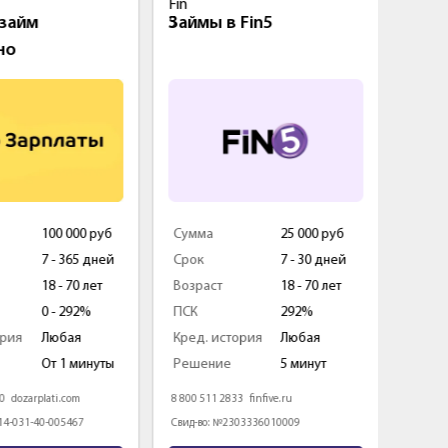
займ
Займы в Fin5
Перв
но
бесп
100 000 руб
Сумма
25 000 руб
Сумм
7 - 365 дней
Срок
7 - 30 дней
Срок
18 - 70 лет
Возраст
18 - 70 лет
Возра
0 - 292%
ПСК
292%
ПСК
ория
Любая
Кред. история
Любая
Кред.
От 1 минуты
Решение
5 минут
Реше
60
dozarplati.com
8 800 511 2833
finfive.ru
8 800 1
-14-031-40-005467
Свид-во: №2303336010009
Свид-в