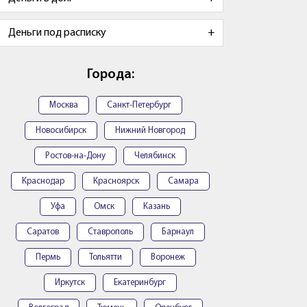
Деньги под расписку
Города:
Москва
Санкт-Петербург
Новосибирск
Нижний Новгород
Ростов-на-Дону
Челябинск
Краснодар
Красноярск
Самара
Уфа
Омск
Казань
Саратов
Ставрополь
Барнаул
Пермь
Тольятти
Воронеж
Иркутск
Екатеринбург