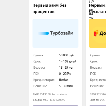
ги Сразу
Первый займ без
Первый 
процентов
бесплат
100 000 руб
Сумма
50 000 руб
Сумма
17 - 179 дн.
Срок
1 - 168 дней
Срок
18 - 80 лет
Возраст
18 - 65 лет
Возраст
0 - 292%
ПСК
0 - 292%
ПСК
Любая
Кред. история
Любая
Кред. ист
5 мин.
Решение
5 - 30 мин
Решение
gisrazy.ru
8 499 951 91 80
turbozaim.ru
8 800 333 10 
008232
Свид-во: №651303045003951
Свид-во: №65