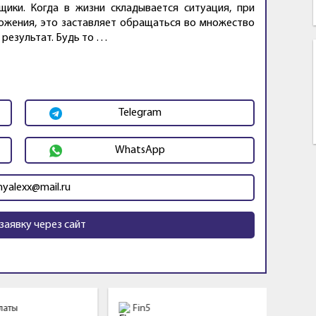
ики. Когда в жизни складывается ситуация, при
ожения, это заставляет обращаться во множество
 результат. Будь то …
Telegram
WhatsApp
yalexx@mail.ru
заявку через сайт
латы
Fin5
Ср