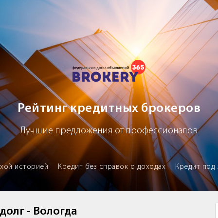
х брокеров
Рейтинг кредитных брокеров
Лучшие предложения от профессионалов
охой историей
Кредит без справок о доходах
Кредит под 
долг - Вологда