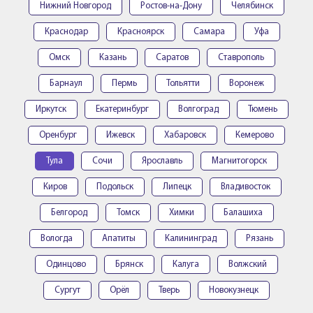
Нижний Новгород
Ростов-на-Дону
Челябинск
Краснодар
Красноярск
Самара
Уфа
Омск
Казань
Саратов
Ставрополь
Барнаул
Пермь
Тольятти
Воронеж
Иркутск
Екатеринбург
Волгоград
Тюмень
Оренбург
Ижевск
Хабаровск
Кемерово
Тула
Сочи
Ярославль
Магнитогорск
Киров
Подольск
Липецк
Владивосток
Белгород
Томск
Химки
Балашиха
Вологда
Апатиты
Калининград
Рязань
Одинцово
Брянск
Калуга
Волжский
Сургут
Орёл
Тверь
Новокузнецк