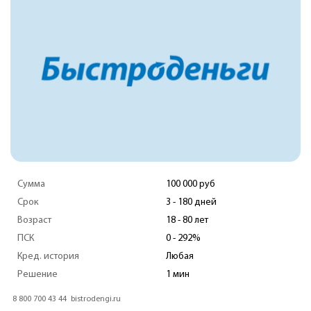
умма
100 000 руб
рок
3 - 180 дней
озраст
18 - 80 лет
СК
0 - 292%
ред. история
Любая
ешение
1 мин
00 700 43 44
bistrodengi.ru