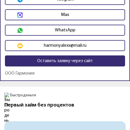
Max
WhatsApp
harmonyalexx@mail.ru
Оставить заявку через сайт
ООО Гармония
Промо
Быстроденьги
рвый займ без процентов