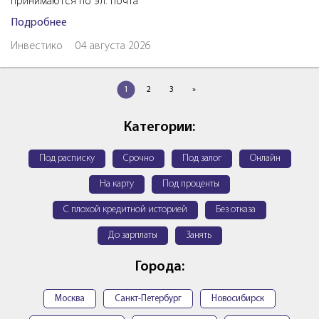
принимаются по эл. почта
Подробнее
Инвестико
04 августа 2026
1
2
3
»
Категории:
Под расписку
Срочно
Под залог
Онлайн
На карту
Под проценты
С плохой кредитной историей
Без отказа
До зарплаты
Занять
Города:
Москва
Санкт-Петербург
Новосибирск