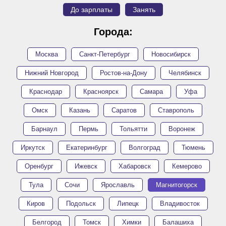
До зарплаты
Занять
Города:
Москва
Санкт-Петербург
Новосибирск
Нижний Новгород
Ростов-на-Дону
Челябинск
Краснодар
Красноярск
Самара
Уфа
Омск
Казань
Саратов
Ставрополь
Барнаул
Пермь
Тольятти
Воронеж
Иркутск
Екатеринбург
Волгоград
Тюмень
Оренбург
Ижевск
Хабаровск
Кемерово
Тула
Сочи
Ярославль
Магнитогорск
Киров
Подольск
Липецк
Владивосток
Белгород
Томск
Химки
Балашиха