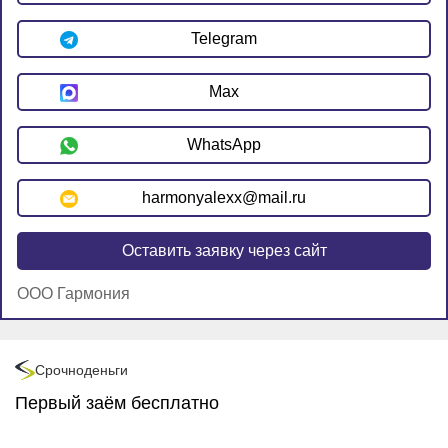
Telegram
Max
WhatsApp
harmonyalexx@mail.ru
Оставить заявку через сайт
ООО Гармония
Промо
Быстроденьги
Первый займ без процентов