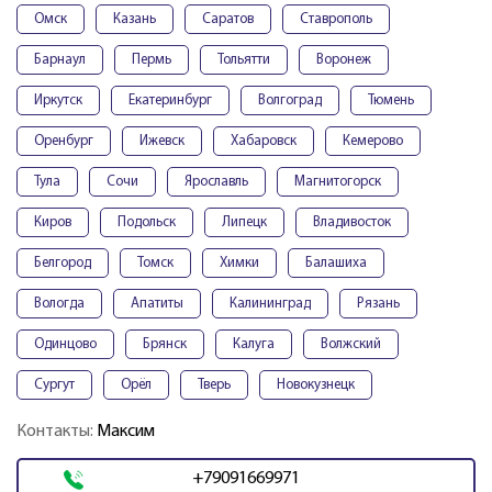
Омск
Казань
Саратов
Ставрополь
Барнаул
Пермь
Тольятти
Воронеж
Иркутск
Екатеринбург
Волгоград
Тюмень
Оренбург
Ижевск
Хабаровск
Кемерово
Тула
Сочи
Ярославль
Магнитогорск
Киров
Подольск
Липецк
Владивосток
Белгород
Томск
Химки
Балашиха
Вологда
Апатиты
Калининград
Рязань
Одинцово
Брянск
Калуга
Волжский
Сургут
Орёл
Тверь
Новокузнецк
Контакты:
Максим
+79091669971