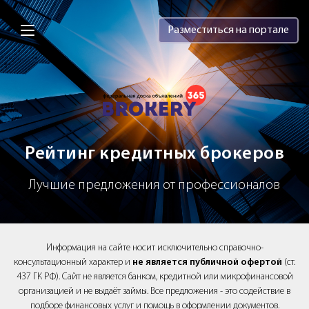
Brokery365 - Рейтинг кредитных брок
Разместиться на портале
Рейтинг кредитных брокеров
Лучшие предложения от профессионалов
Информация на сайте носит исключительно справочно-
консультационный характер и
не является публичной офертой
(ст.
437 ГК РФ). Сайт не является банком, кредитной или микрофинансовой
организацией и не выдаёт займы. Все предложения - это содействие в
подборе финансовых услуг и помощь в оформлении документов.