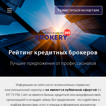
Brokery365 - Рейтинг кредитных брок
Разместиться на портале
Рейтинг кредитных брокеров
Лучшие предложения от профессионалов
Информация на сайте носит исключительно справочно-
консультационный характер и
не является публичной офертой
(ст.
437 ГК РФ). Сайт не является банком, кредитной или микрофинансовой
организацией и не выдаёт займы. Все предложения - это содействие в
подборе финансовых услуг и помощь в оформлении документов.