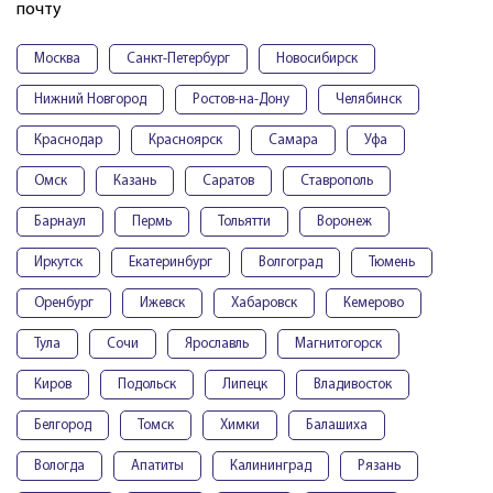
почту
Москва
Санкт-Петербург
Новосибирск
Нижний Новгород
Ростов-на-Дону
Челябинск
Краснодар
Красноярск
Самара
Уфа
Омск
Казань
Саратов
Ставрополь
Барнаул
Пермь
Тольятти
Воронеж
Иркутск
Екатеринбург
Волгоград
Тюмень
Оренбург
Ижевск
Хабаровск
Кемерово
Тула
Сочи
Ярославль
Магнитогорск
Киров
Подольск
Липецк
Владивосток
Белгород
Томск
Химки
Балашиха
Вологда
Апатиты
Калининград
Рязань