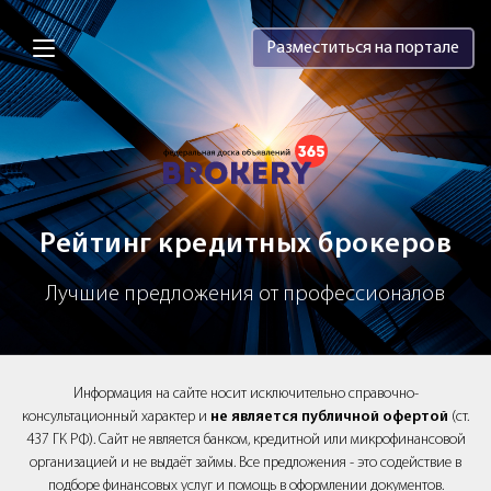
Brokery365 - Рейтинг кредитных брок
Разместиться на портале
Рейтинг кредитных брокеров
Лучшие предложения от профессионалов
Информация на сайте носит исключительно справочно-
консультационный характер и
не является публичной офертой
(ст.
437 ГК РФ). Сайт не является банком, кредитной или микрофинансовой
организацией и не выдаёт займы. Все предложения - это содействие в
подборе финансовых услуг и помощь в оформлении документов.