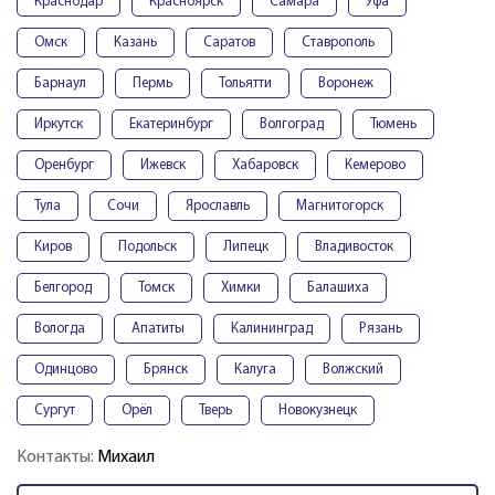
Краснодар
Красноярск
Самара
Уфа
Омск
Казань
Саратов
Ставрополь
Барнаул
Пермь
Тольятти
Воронеж
Иркутск
Екатеринбург
Волгоград
Тюмень
Оренбург
Ижевск
Хабаровск
Кемерово
Тула
Сочи
Ярославль
Магнитогорск
Киров
Подольск
Липецк
Владивосток
Белгород
Томск
Химки
Балашиха
Вологда
Апатиты
Калининград
Рязань
Одинцово
Брянск
Калуга
Волжский
Сургут
Орёл
Тверь
Новокузнецк
Контакты:
Михаил